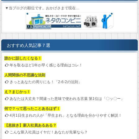
▼当ブログの順位です。おかげさまで現在…
おすすめ人気記事７選
誰かに話したくなる！
年を取るほど1年が早く感じる理由はコレ！
人間関係の不思議な法則
きっとあなたの周りにも！「2-6-2の法則」
え？まじかっ！
あなたは大丈夫？間違った意味で使われる言葉 第1位は「〇ッ〇ー」
何で？って思ったことあるはず！
4月1日生まれの人が「早生まれ」となる理由を分かりやすく解説！
【息抜き】新入社員あるある？
こんな新入社員はイヤだ！あなたが先輩なら？