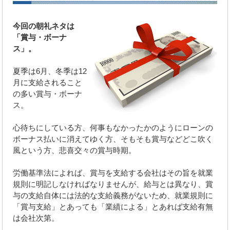
今回の朝礼ネタは
「賞与・ボーナ
ス」。
夏季は6月、冬季は12
月に支給されること
の多い賞与・ボーナ
ス。
心待ちにしている方、何事もなかったかのようにローンの
ボーナス払いに消えてゆく方、そもそも賞与などどこ吹く
風という方、悲喜交々の賞与時期。
労働基準法によれば、賞与を支給する会社はその旨を就業
規則に明記しなければなりませんが、給与とは異なり、賞
与の支給自体には法的な支給義務がないため、就業規則に
「賞与支給」とあっても「業績による」とあれば支給有無
は会社次第。