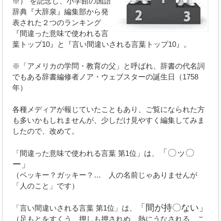
※）”を記念し、小学館の国語
辞典『大辞泉』編集部から発
表された２つのランキング
『間違った意味で使われる言
葉トップ10』と『言い間違いされる言葉トップ10』。
※「アメリカの学問・教育の父」と呼ばれ、辞書の代名詞
でもある辞書編修者ノア・ウェブスターの誕生日（1758
年）
各種メディアが報じていたこともあり、ご覧になられた方
も多いかもしれませんが、少しだけ見やすく編集してみま
したので、改めて。
「〇ッ〇
「間違った意味で使われる言葉 第1位」は、
ー」
（ベッキー？ガッキー？… 人の名前じゃありませんが
「人のこと」です）
「間が持〇ない」
「言い間違いされる言葉 第1位」は、
（足もとをすくう、押しも押されぬ、熱にうなされる、こ