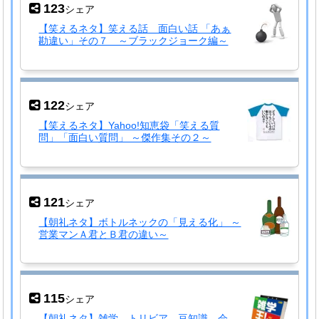
123
シェア
【笑えるネタ】笑える話 面白い話 「あぁ
勘違い」その７ ～ブラックジョーク編～
122
シェア
【笑えるネタ】Yahoo!知恵袋「笑える質
問」「面白い質問」 ～傑作集その２～
121
シェア
【朝礼ネタ】ボトルネックの「見える化」 ～
営業マンＡ君とＢ君の違い～
115
シェア
【朝礼ネタ】雑学 トリビア 豆知識 会