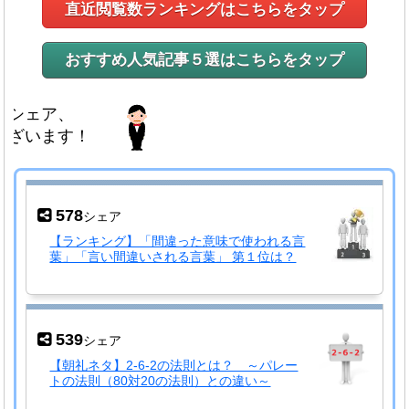
直近閲覧数ランキングはこちらをタップ
おすすめ人気記事５選はこちらをタップ
、
す！
578
シェア
【ランキング】「間違った意味で使われる言
葉」「言い間違いされる言葉」 第１位は？
539
シェア
【朝礼ネタ】2-6-2の法則とは？ ～パレー
トの法則（80対20の法則）との違い～