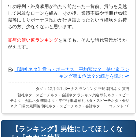
年功序列・終身雇用が当たり前だった一昔前、賞与を見越
して果敢なローンを組み、その後、業績不振や予期せぬ転
職等によりボーナス払いが行き詰まったという経験をお持
ちの方、少なくないと思います。
賞与の使い道ランキング
を見ても、そんな時代背景がうか
がえます。
【朝礼ネタ】賞与・ボーナス 平均額は？ 使い道ラン
キング第１位は？の続きを読む »»
タグ ：
12月
6月
ボーナス
ランキング
平均
朝礼ネタ
賞与
朝礼ネタ・スピーチネタ・会話ネタ
ランキング編
朝礼ネタ・スピー
チネタ・会話ネタ
季節ネタ・年中行事編
朝礼ネタ・スピーチネタ・会話
ネタ
日常の疑問編
朝礼ネタ・スピーチネタ・会話ネタ
コメント：0
【ランキング】男性にしてほしくな