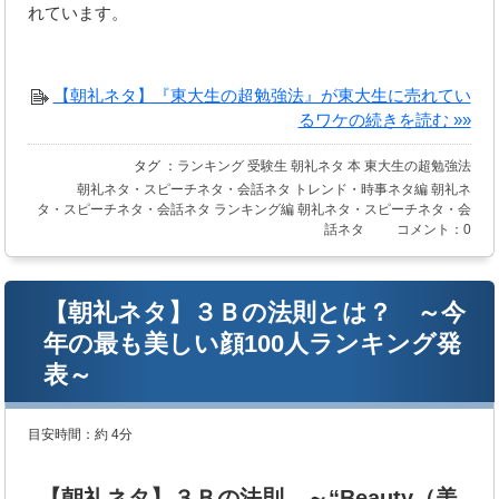
れています。
【朝礼ネタ】『東大生の超勉強法』が東大生に売れてい
るワケの続きを読む »»
タグ ：
ランキング
受験生
朝礼ネタ
本
東大生の超勉強法
朝礼ネタ・スピーチネタ・会話ネタ
トレンド・時事ネタ編
朝礼ネ
タ・スピーチネタ・会話ネタ
ランキング編
朝礼ネタ・スピーチネタ・会
話ネタ
コメント：0
【朝礼ネタ】３Ｂの法則とは？ ～今
年の最も美しい顔100人ランキング発
表～
目安時間：
約 4分
【朝礼ネタ】３Ｂの法則 ～“Beauty（美