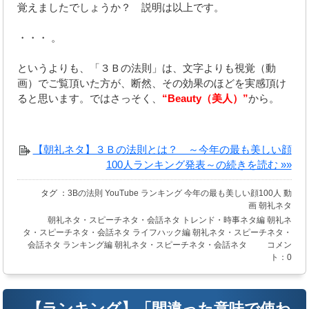
覚えましたでしょうか？ 説明は以上です。
・・・ 。
というよりも、「３Ｂの法則」は、文字よりも視覚（動
画）でご覧頂いた方が、断然、その効果のほどを実感頂け
ると思います。ではさっそく、
“Beauty（美人）”
から。
【朝礼ネタ】３Ｂの法則とは？ ～今年の最も美しい顔
100人ランキング発表～の続きを読む »»
タグ ：
3Bの法則
YouTube
ランキング
今年の最も美しい顔100人
動
画
朝礼ネタ
朝礼ネタ・スピーチネタ・会話ネタ
トレンド・時事ネタ編
朝礼ネ
タ・スピーチネタ・会話ネタ
ライフハック編
朝礼ネタ・スピーチネタ・
会話ネタ
ランキング編
朝礼ネタ・スピーチネタ・会話ネタ
コメン
ト：0
【ランキング】「間違った意味で使わ