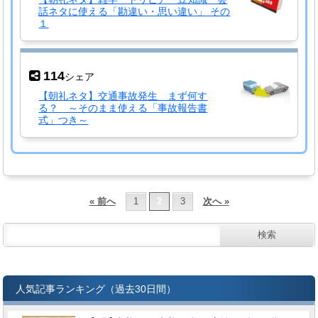
話ネタに使える「勘違い・思い違い」 その
１
114
シェア
【朝礼ネタ】交通事故発生 まず何す
る？ ～そのまま使える「事故報告書
式」つき～
« 前へ
1
2
3
次へ »
人気記事ランキング（過去30日間）