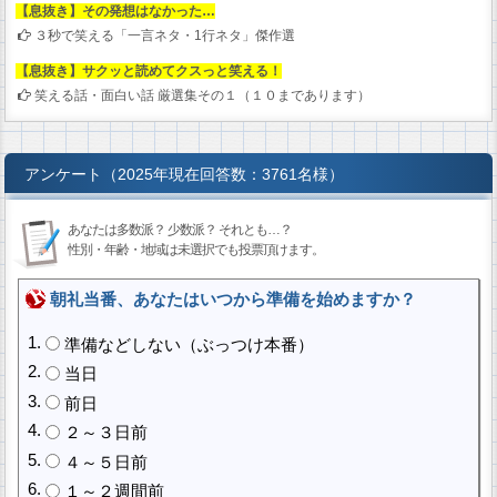
【息抜き】その発想はなかった…
３秒で笑える「一言ネタ・1行ネタ」傑作選
【息抜き】サクッと読めてクスっと笑える！
笑える話・面白い話 厳選集その１（１０まであります）
アンケート（2025年現在回答数：3761名様）
あなたは多数派？ 少数派？ それとも…？
性別・年齢・地域は未選択でも投票頂けます。
朝礼当番、あなたはいつから準備を始めますか？
準備などしない（ぶっつけ本番）
当日
前日
２～３日前
４～５日前
１～２週間前