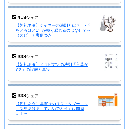
418
シェア
【朝礼ネタ】ジャネーの法則とは？ ～年
をとるほど1年が短く感じるのはなぜ？～
（スピーチ実例つき）
333
シェア
【朝礼ネタ】メラビアンの法則「言葉が
7％」の誤解と真実
333
シェア
【朝礼ネタ】年賀状のＮＧ・タブー ～
「新年あけましておめでとう」は間違
い？～