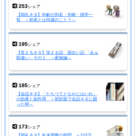
253
シェア
【朝礼ネタ】年齢の別名・別称・雑学一
覧 ～初老とは何歳のこと？～
195
シェア
【笑えるネタ】笑える話 面白い話 「あぁ
勘違い」その１ ～家族編～
185
シェア
【会話ネタ】「たちつてとなかにはいれ」
の効果と副作用 ～初対面で会話ネタに困
った時～
173
シェア
【朝礼ネタ】年末調整の疑問 ～103万