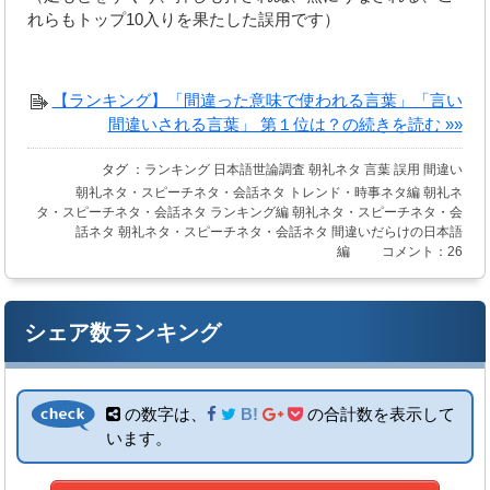
れらもトップ10入りを果たした誤用です）
【ランキング】「間違った意味で使われる言葉」「言い
間違いされる言葉」 第１位は？の続きを読む »»
タグ ：
ランキング
日本語世論調査
朝礼ネタ
言葉
誤用
間違い
朝礼ネタ・スピーチネタ・会話ネタ
トレンド・時事ネタ編
朝礼ネ
タ・スピーチネタ・会話ネタ
ランキング編
朝礼ネタ・スピーチネタ・会
話ネタ
朝礼ネタ・スピーチネタ・会話ネタ
間違いだらけの日本語
編
コメント：26
シェア数ランキング
の数字は、
B!
の合計数を表示して
います。