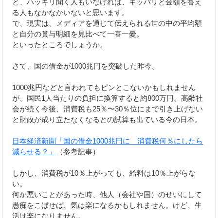
と、ハッキリ聞く人もいなければ、キッパリと金額を答え
る人もなかなかいないと思います。
で、現実は、メディアを通じて伝えられる世の中の平均額
と自分の賞与明細を見比べて一喜一憂。
といったところでしょうか。
さて、国の借金が1000兆円を突破した昨今。
1000兆円などと言われてもピンとこないかもしれません
が、国民1人当たりの負担に換算すると約800万円。高齢社
会が続く今後、消費税も25％〜30％位にまで引き上げない
と財政が成り立たなくなるとの試算も出ている今の日本。
日本経済新聞「国の借金1000兆円に 消費税何％にしたら
減らせる？」
（参考記事）
しかし、消費税が10％上がっても、給料は10％上がらな
い。
何か悪いことがあった時、他人（会社や国）のせいにして
愚痴をこぼせば、気は楽になるかもしれません。けど、生
活は楽になりません。