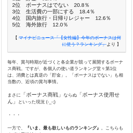
2位 ボーナスはでない 20.8％
3位 生活費の一部にする 18.4％
4位 国内旅行・日帰りレジャー 12.6％
5位 海外旅行 12.0％
【
マイナビニュース「【女性編】今年のボーナスは何
に使う？ランキング」
より 】
毎年、賞与時期が近づくと各企業が競って展開するボーナ
ス商戦。ですが、各個人の使い道ランキング堂々第1位
は、消費とは真逆の「貯金」。「ボーナスはでない」も相
当数の、近頃の賞与事情。
「ボーナス商戦」
「ボーナス使用せ
まさに
ならぬ
ん」
といった現況 (-_-;)
・・・
一方で、
『いま、最も欲しいものランキング』
。こちらも