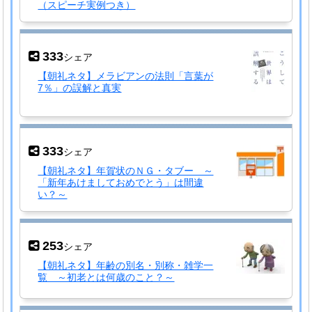
（スピーチ実例つき）
333
シェア
【朝礼ネタ】メラビアンの法則「言葉が
7％」の誤解と真実
333
シェア
【朝礼ネタ】年賀状のＮＧ・タブー ～
「新年あけましておめでとう」は間違
い？～
253
シェア
【朝礼ネタ】年齢の別名・別称・雑学一
覧 ～初老とは何歳のこと？～