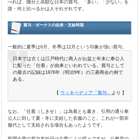
べれば、随分と高額な日本の賞与。「多い」「少ない」を
誰・何と比べるかは人それぞれです。
賞与・ボーナスの由来・支給時期
一般的に夏季は6月、冬季は12月という印象が強い賞与。
日本では古くは江戸時代に商人がお盆と年末に奉公人
に配った「仕着」が由来といわれている。賞与として
の最古の記録は1876年（明治9年）の三菱商会の例で
ある。
【
ウィキペディア「賞与」
より 】
なお、「仕着（しきせ）」は為着とも書き、引用の通り奉
公人に対して夏・冬に支給した衣服のこと。これが一部衣
服代として支給される場合もあったようです。
民間企業の賞与支給日は企業により様々ですが、公務員の