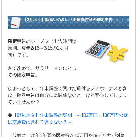
【2月ネタ】勘違いの多い「医療費控除の確定申告」
確定申告
のシーズン（申告時期は
原則、毎年2/16～3/15の1ヶ月
間）です。
さて改めて、サラリーマンにとっ
ての確定申告。
ひょっとして、年末調整で受けた還付をプチボーナスと喜
び、確定申告は自分には関係ないと、ひと安心してしまっ
ていませんか？
◆
【朝礼ネタ】年末調整の疑問 ～103万円・130万円の壁
に交通費は含む？含まない？～
一般的に、昨年1年間の医療費が10万円を超えた方が対象