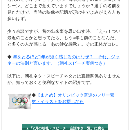
シーン。どこまで覚えていますでしょうか？選手の名前を
見ただけで、当時の映像や記憶が頭の中でよみがえる方も
多いはず。
少々余談ですが、昔の出来事を思い出す時、「えっ！つい
最近のことかと思ってたら、もう○年も前のことなんだ」
と多くの人が感じる「あの妙な感覚」。その正体がコレ。
◆
年をとるほど1年が短く感じるのはなぜ？ それ、ジャ
ネーの法則と言います。（朝礼スピーチ実例つき）
以下は、朝礼ネタ・スピーチネタとは直接関係ありません
が、知っておくと便利なサイトの紹介です。
◆
【まとめ】オリンピック関連のフリー素
材・イラストをお探しなら
▲「2月の朝礼・スピーチ・会話ネタ一覧」に戻る