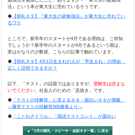
法』という本が東大生に売れているそうです。
◆
【朝礼ネタ】『東大生の超勉強法』が東大生に売れてい
るワケ
ところで、新学年のスタートが4月である理由は、ご存知
でしょうか？新学年のスタートが4月であるという国は、
実はかなりの少数派。こちらの記事で触れています。
◆
【朝礼ネタ】4月1日生まれの人が「早生まれ」の理由
正しく説明できますか？
以下、「テスト」の話題ではありますが、
受験生は読まな
いでください。
社会人のための「息抜き」です。
◆
「テストの珍解答」に笑えるネタ・面白いネタが満載
～爆笑テストの珍解答500連発より～
◆
「ことわざドリル」「国語テストコント」が面白い
▲「2月の朝礼・スピーチ・会話ネタ一覧」に戻る