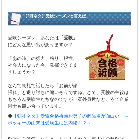
【2月ネタ】受験シーズンと言えば…
受験シーズン。あなたは
「受験」
にどんな思い出がありますか？
「あの時」の努力、粘り、根性。
社会人になった今、発揮できてま
すしょうか？
なんて朝礼で話したら「お前が頑
張れ」と返り討ちに遭いそうですね。さて、受験の主役は
もちろん受験生たちなのですが、案外身近なところで企業
同士も競い合っています。
◆
【朝礼ネタ】受験合格祈願お菓子の商品名が面白い ～
ポッキーの由来は受験生には内緒！？～
勉強法を勉強したこと、ありますか？『東大生の超勉強