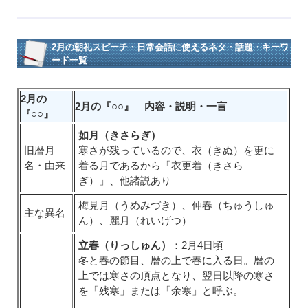
2月の朝礼スピーチ・日常会話に使えるネタ・話題・キーワ
ード一覧
2月の
2月の『○○』 内容・説明・一言
『○○』
如月（きさらぎ）
旧暦月
寒さが残っているので、衣（きぬ）を更に
名・由来
着る月であるから「衣更着（きさら
ぎ）」、他諸説あり
梅見月（うめみづき）、仲春（ちゅうしゅ
主な異名
ん）、麗月（れいげつ）
立春（りっしゅん）
：2月4日頃
冬と春の節目、暦の上で春に入る日。暦の
上では寒さの頂点となり、翌日以降の寒さ
を「残寒」または「余寒」と呼ぶ。