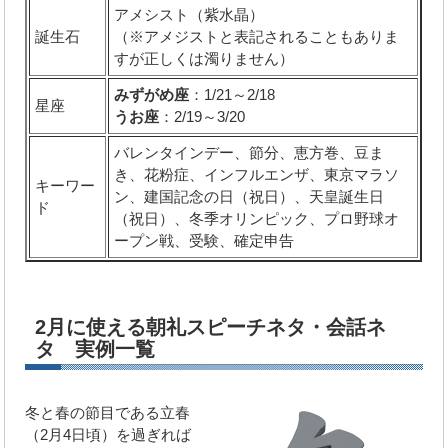
アメシスト（紫水晶）
誕生石
（※アメジストと表記されることもありま
すが正しくは濁りません）
みずがめ座
：1/21～2/18
星座
うお座
：2/19～3/20
バレンタインデー、節分、恵方巻、豆ま
き、花粉症、インフルエンザ、東京マラソ
キーワー
ン、建国記念の日（祝日）、天皇誕生日
ド
（祝日）、冬季オリンピック、プロ野球オ
ープン戦、受験、確定申告
2月に使える朝礼スピーチネタ・会話ネ
タ 実例一覧
冬と春の節目である立春
（2月4日頃）を過ぎれば