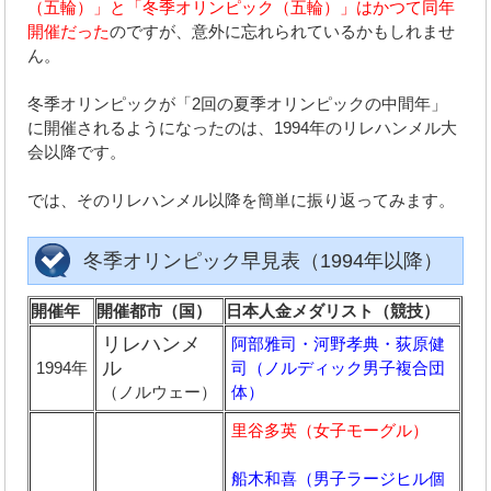
（五輪）」と「冬季オリンピック（五輪）」はかつて同年
開催だった
のですが、意外に忘れられているかもしれませ
ん。
冬季オリンピックが「2回の夏季オリンピックの中間年」
に開催されるようになったのは、1994年のリレハンメル大
会以降です。
では、そのリレハンメル以降を簡単に振り返ってみます。
冬季オリンピック早見表（1994年以降）
開催年
開催都市（国）
日本人金メダリスト（競技）
リレハンメ
阿部雅司・河野孝典・荻原健
ル
1994年
司（ノルディック男子複合団
（ノルウェー）
体）
里谷多英（女子モーグル）
船木和喜（男子ラージヒル個