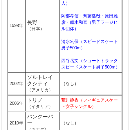
人）
岡部孝信・斉藤浩哉・原田雅
長野
彦・船木和喜（男子ラージヒ
1998年
（日本）
ル団体）
清水宏保（スピードスケート
男子500m）
西谷岳文（ショートトラック
スピードスケート男子500m）
ソルトレイ
クシティ
2002年
（なし）
（アメリカ）
トリノ
荒川静香（フィギュアスケー
2006年
（イタリア）
ト女子シングル）
バンクーバ
ー
2010年
（なし）
（カナダ）