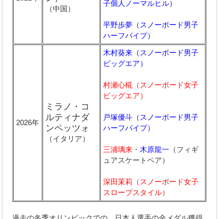
子個人ノーマルヒル）
（中国）
平野歩夢（スノーボード男子
ハーフパイプ）
木村葵来（スノーボード男子
ビッグエア）
村瀬心椛（スノーボード女子
ビッグエア）
ミラノ・コ
ルティナダ
戸塚優斗（スノーボード男子
2026年
ンペッツォ
ハーフパイプ）
（イタリア）
三浦璃来
・
木原龍一
（フィギ
ュアスケートペア）
深田茉莉（スノーボード女子
スロープスタイル）
過去の冬季オリンピックでの、日本人選手の金メダル獲得