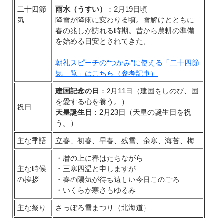
二十四節
雨水（うすい）
：2月19日頃
気
降雪が降雨に変わりる頃。雪解けとともに
春の兆しが訪れる時期。昔から農耕の準備
を始める目安とされてきた。
朝礼スピーチの“つかみ”に使える「二十四節
気一覧」はこちら（参考記事）
建国記念の日
：2月11日（建国をしのび、国
を愛する心を養う。）
祝日
天皇誕生日
：2月23日（天皇の誕生日を祝
う。）
主な季語
立春、初春、早春、残雪、余寒、海苔、梅
・暦の上に春はたちながら
主な時候
・三寒四温と申しますが
の挨拶
・春の陽気が待ち遠しい今日このごろ
・いくらか寒さもゆるみ
主な祭り
さっぽろ雪まつり（北海道）