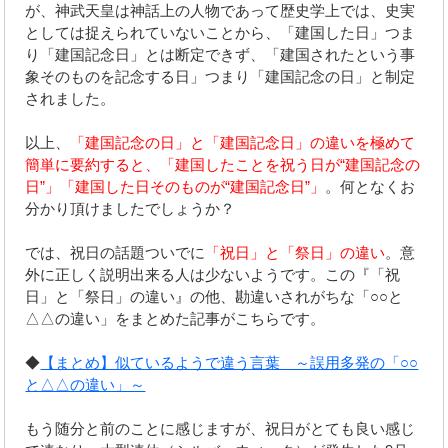
が、神武天皇は神話上の人物であって歴史学上では、史実
としては捉えられていないことから、「建国した日」つま
り「建国記念日」とは断定できず、「建国されたという事
象そのものを記念する日」つまり「建国記念の日」と制定
されました。
以上、
「建国記念の日」と「建国記念日」の違いを極めて
簡単に要約すると、「建国したことを祝う日が“建国記念の
日”」「建国した日そのものが“建国記念日”」
。何となくお
分かり頂けましたでしょうか？
では、祝日の話題ついでに
「祝日」と「祭日」の違い
。意
外に正しく説明出来る人は少ないようです。この『「祝
日」と「祭日」の違い』の他、勘違いされがちな「○○と
△△の違い」をまとめた記事がこちらです。
◆
【まとめ】似ているようで違う言葉 ～誤用多発の「○○
と△△の違い」～
もう随分と前のことに感じますが、祝日がとても良い感じ