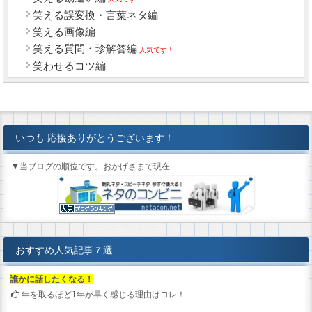
笑える誤変換・言葉ネタ編
笑える画像編
笑える質問・珍解答編
人気です！
笑わせるコツ編
いつも 応援ありがとうございます！
▼当ブログの順位です。おかげさまで現在…
おすすめ人気記事７選
誰かに話したくなる！
年を取るほど1年が早く感じる理由はコレ！