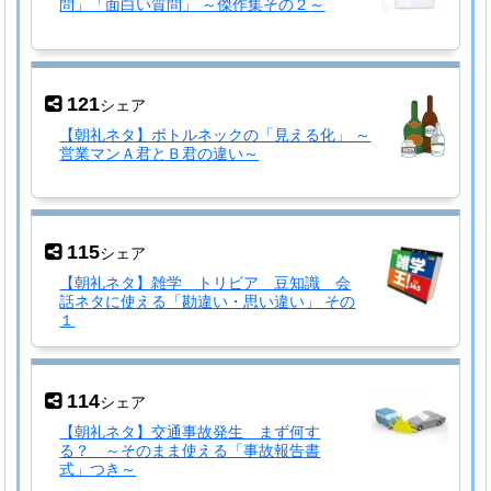
問」「面白い質問」 ～傑作集その２～
121
シェア
【朝礼ネタ】ボトルネックの「見える化」 ～
営業マンＡ君とＢ君の違い～
115
シェア
【朝礼ネタ】雑学 トリビア 豆知識 会
話ネタに使える「勘違い・思い違い」 その
１
114
シェア
【朝礼ネタ】交通事故発生 まず何す
る？ ～そのまま使える「事故報告書
式」つき～