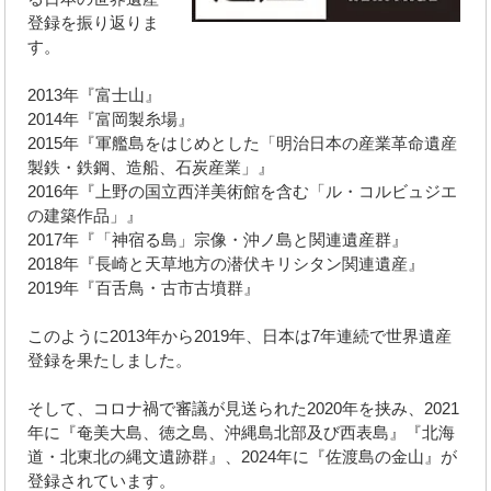
登録を振り返りま
す。
2013年『富士山』
2014年『富岡製糸場』
2015年『軍艦島をはじめとした「明治日本の産業革命遺産
製鉄・鉄鋼、造船、石炭産業」』
2016年『上野の国立西洋美術館を含む「ル・コルビュジエ
の建築作品」』
2017年『「神宿る島」宗像・沖ノ島と関連遺産群』
2018年『長崎と天草地方の潜伏キリシタン関連遺産』
2019年『百舌鳥・古市古墳群』
このように2013年から2019年、日本は7年連続で世界遺産
登録を果たしました。
そして、コロナ禍で審議が見送られた2020年を挟み、2021
年に『奄美大島、徳之島、沖縄島北部及び西表島』『北海
道・北東北の縄文遺跡群』、2024年に『佐渡島の金山』が
登録されています。