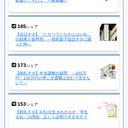
勘違い」その１ ～家族編～
185
シェア
【会話ネタ】「たちつてとなかにはいれ」
の効果と副作用 ～初対面で会話ネタに困
った時～
173
シェア
【朝礼ネタ】年末調整の疑問 ～103万
円・130万円の壁に交通費は含む？含まな
い？～
153
シェア
【朝礼ネタ】4月1日生まれの人が「早生
まれ」の理由 正しく説明できますか？