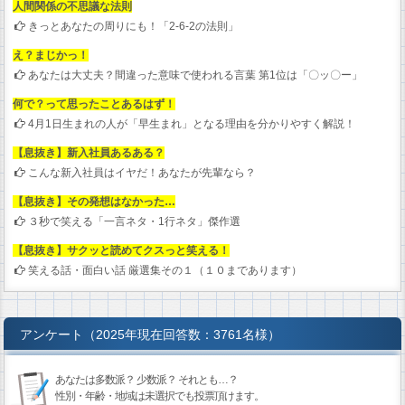
人間関係の不思議な法則
きっとあなたの周りにも！「2-6-2の法則」
え？まじかっ！
あなたは大丈夫？間違った意味で使われる言葉 第1位は「〇ッ〇ー」
何で？って思ったことあるはず！
4月1日生まれの人が「早生まれ」となる理由を分かりやすく解説！
【息抜き】新入社員あるある？
こんな新入社員はイヤだ！あなたが先輩なら？
【息抜き】その発想はなかった…
３秒で笑える「一言ネタ・1行ネタ」傑作選
【息抜き】サクッと読めてクスっと笑える！
笑える話・面白い話 厳選集その１（１０まであります）
アンケート（2025年現在回答数：3761名様）
あなたは多数派？ 少数派？ それとも…？
性別・年齢・地域は未選択でも投票頂けます。