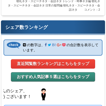
朝礼ネタ・スピーチネタ・会話ネタ
トレンド・時事ネタ編
朝礼ネ
タ・スピーチネタ・会話ネタ
日常の疑問編
朝礼ネタ・スピーチネタ・会
話ネタ
コメント：2
シェア数ランキング
の数字は、
B!
の合計数を表示して
います。
直近閲覧数ランキングはこちらをタップ
おすすめ人気記事５選はこちらをタップ
シェア、
ざいます！