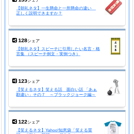
シェア
【朝礼ネタ】一生懸命と一所懸命の違い
正しく説明できますか？
128
シェア
【朝礼ネタ】スピーチに引用したい名言・格
言集 （スピーチ例文・実例つき）
123
シェア
【笑えるネタ】笑える話 面白い話 「あぁ
勘違い」その７ ～ブラックジョーク編～
122
シェア
【笑えるネタ】Yahoo!知恵袋「笑える質