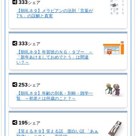
333
シェア
【朝礼ネタ】メラビアンの法則「言葉が
7％」の誤解と真実
333
シェア
【朝礼ネタ】年賀状のＮＧ・タブー ～
「新年あけましておめでとう」は間違
い？～
253
シェア
【朝礼ネタ】年齢の別名・別称・雑学一
覧 ～初老とは何歳のこと？～
195
シェア
【笑えるネタ】笑える話 面白い話 「あぁ