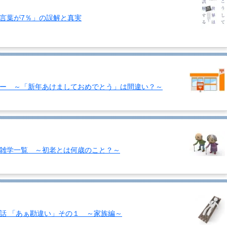
言葉が7％」の誤解と真実
ー ～「新年あけましておめでとう」は間違い？～
雑学一覧 ～初老とは何歳のこと？～
話 「あぁ勘違い」その１ ～家族編～