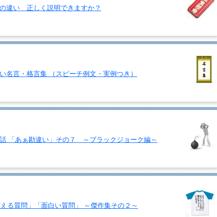
の違い 正しく説明できますか？
い名言・格言集 （スピーチ例文・実例つき）
話 「あぁ勘違い」その７ ～ブラックジョーク編～
「笑える質問」「面白い質問」 ～傑作集その２～