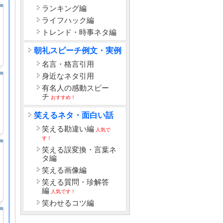
ランキング編
ライフハック編
トレンド・時事ネタ編
朝礼スピーチ例文・実例
名言・格言引用
身近なネタ引用
有名人の感動スピー
チ
おすすめ！
笑えるネタ・面白い話
笑える勘違い編
人気で
す！
笑える誤変換・言葉ネ
タ編
笑える画像編
笑える質問・珍解答
編
人気です！
笑わせるコツ編