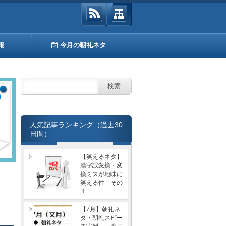
報
今月の朝礼ネタ
人気記事ランキング（過去30
日間）
【笑えるネタ】
漢字誤変換・変
換ミスが地味に
笑える件 その
１
【7月】朝礼ネ
タ・朝礼スピー