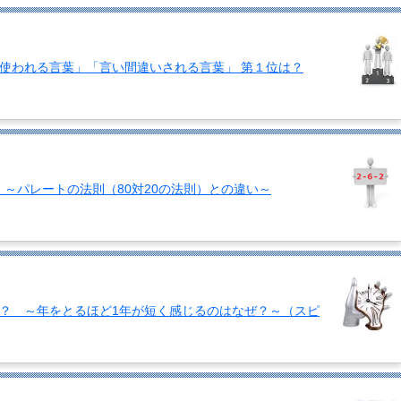
使われる言葉」「言い間違いされる言葉」 第１位は？
？ ～パレートの法則（80対20の法則）との違い～
？ ～年をとるほど1年が短く感じるのはなぜ？～（スピ