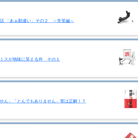
話 「あぁ勘違い」その２ ～失笑編～
ミスが地味に笑える件 その１
せん」「とんでもありません」実は正解！？