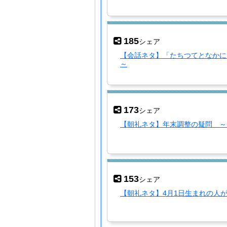
185
シェア
【会話ネタ】「たちつてとなかに
～
173
シェア
【朝礼ネタ】年末調整の疑問 ～1
153
シェア
【朝礼ネタ】4月1日生まれの人