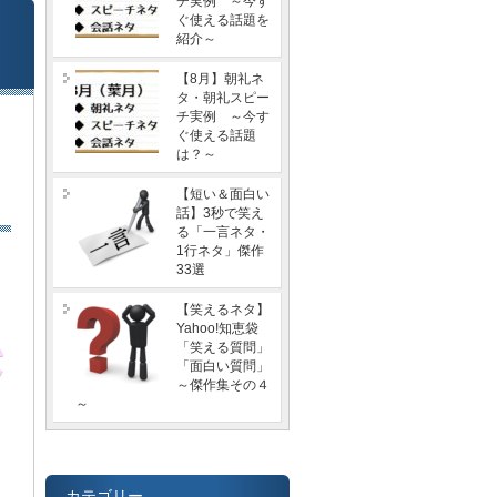
チ実例 ～今す
ぐ使える話題を
紹介～
【8月】朝礼ネ
タ・朝礼スピー
チ実例 ～今す
ぐ使える話題
は？～
【短い＆面白い
話】3秒で笑え
る「一言ネタ・
1行ネタ」傑作
33選
【笑えるネタ】
Yahoo!知恵袋
「笑える質問」
「面白い質問」
～傑作集その４
～
カテゴリー