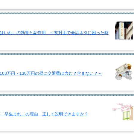
はいれ」の効果と副作用 ～初対面で会話ネタに困った時
03万円・130万円の壁に交通費は含む？含まない？～
が「早生まれ」の理由 正しく説明できますか？