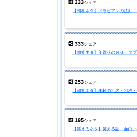
333
シェア
【朝礼ネタ】メラビアンの法則「
333
シェア
【朝礼ネタ】年賀状のＮＧ・タブ
253
シェア
【朝礼ネタ】年齢の別名・別称・
195
シェア
【笑えるネタ】笑える話 面白い