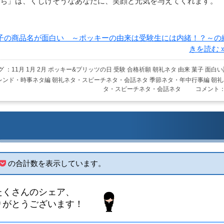
ち」は、くじけそうなあなたに、笑顔と元気を与えてくれます。
子の商品名が面白い ～ポッキーの由来は受験生には内緒！？～の
きを読む »
グ ：
11月
1月
2月
ポッキー&プリッツの日
受験
合格祈願
朝礼ネタ
由来
菓子
面白い
レンド・時事ネタ編
朝礼ネタ・スピーチネタ・会話ネタ
季節ネタ・年中行事編
朝礼
タ・スピーチネタ・会話ネタ
コメント：
の合計数を表示しています。
のシェア、
ございます！