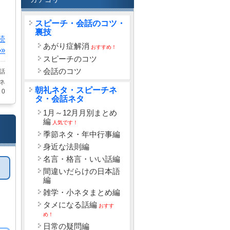
スピーチ・会話のコツ・
裏技
続
あがり症解消
おすすめ！
»
スピーチのコツ
会話のコツ
話
ネ
朝礼ネタ・スピーチネ
0
タ・会話ネタ
1月～12月月別まとめ
編
人気です！
季節ネタ・年中行事編
身近な法則編
名言・格言・いい話編
間違いだらけの日本語
編
雑学・小ネタまとめ編
タメになる話編
おすす
め！
日常の疑問編