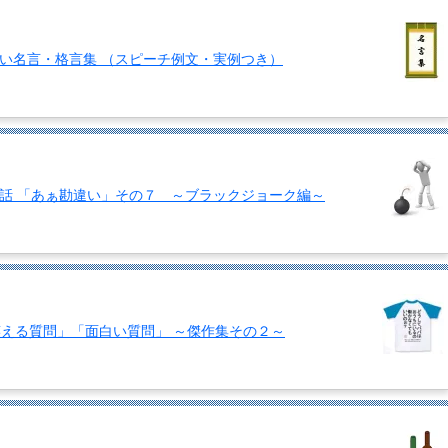
い名言・格言集 （スピーチ例文・実例つき）
話 「あぁ勘違い」その７ ～ブラックジョーク編～
「笑える質問」「面白い質問」 ～傑作集その２～