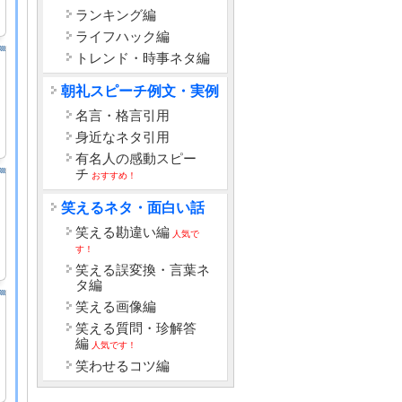
ランキング編
ライフハック編
トレンド・時事ネタ編
朝礼スピーチ例文・実例
名言・格言引用
身近なネタ引用
有名人の感動スピー
チ
おすすめ！
笑えるネタ・面白い話
笑える勘違い編
人気で
す！
笑える誤変換・言葉ネ
タ編
笑える画像編
笑える質問・珍解答
編
人気です！
笑わせるコツ編