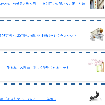
はいれ」の効果と副作用 ～初対面で会話ネタに困った時
03万円・130万円の壁に交通費は含む？含まない？～
が「早生まれ」の理由 正しく説明できますか？
話 「あぁ勘違い」その２ ～失笑編～