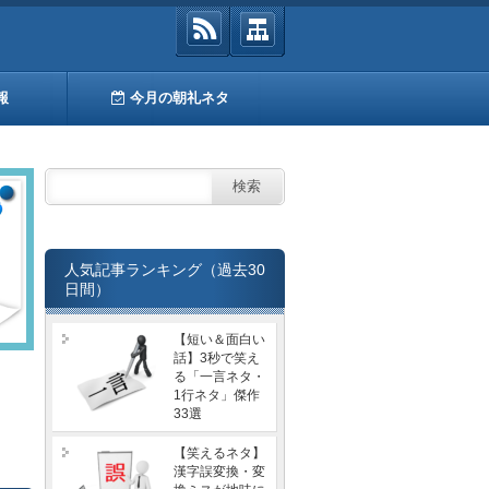
報
今月の朝礼ネタ
人気記事ランキング（過去30
日間）
【短い＆面白い
話】3秒で笑え
る「一言ネタ・
1行ネタ」傑作
33選
【笑えるネタ】
漢字誤変換・変