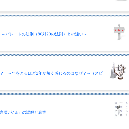
？ ～パレートの法則（80対20の法則）との違い～
？ ～年をとるほど1年が短く感じるのはなぜ？～（スピ
言葉が7％」の誤解と真実