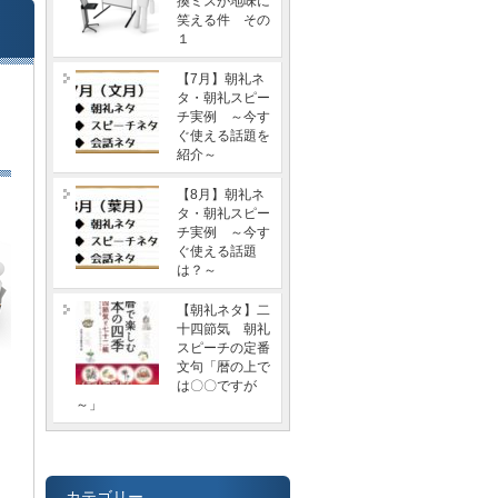
換ミスが地味に
笑える件 その
１
【7月】朝礼ネ
タ・朝礼スピー
チ実例 ～今す
ぐ使える話題を
紹介～
【8月】朝礼ネ
タ・朝礼スピー
チ実例 ～今す
ぐ使える話題
は？～
【朝礼ネタ】二
十四節気 朝礼
スピーチの定番
文句「暦の上で
は〇〇ですが
～」
カテゴリー