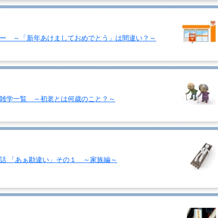
ー ～「新年あけましておめでとう」は間違い？～
雑学一覧 ～初老とは何歳のこと？～
話 「あぁ勘違い」その１ ～家族編～