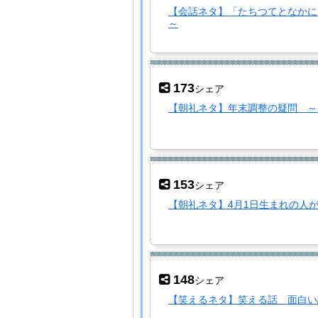
【会話ネタ】「たちつてとなかに
～
173
シェア
【朝礼ネタ】年末調整の疑問 ～1
153
シェア
【朝礼ネタ】4月1日生まれの人
148
シェア
【笑えるネタ】笑える話 面白い