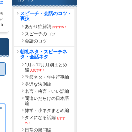
»
スピーチ・会話のコツ・
法
裏技
ピ
0
あがり症解消
おすすめ！
スピーチのコツ
会話のコツ
朝礼ネタ・スピーチネ
タ・会話ネタ
1月～12月月別まとめ
編
人気です！
季節ネタ・年中行事編
身近な法則編
名言・格言・いい話編
間違いだらけの日本語
編
雑学・小ネタまとめ編
タメになる話編
おすす
め！
日常の疑問編