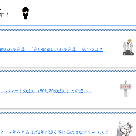
使われる言葉」「言い間違いされる言葉」 第１位は？
？ ～パレートの法則（80対20の法則）との違い～
？ ～年をとるほど1年が短く感じるのはなぜ？～（スピ