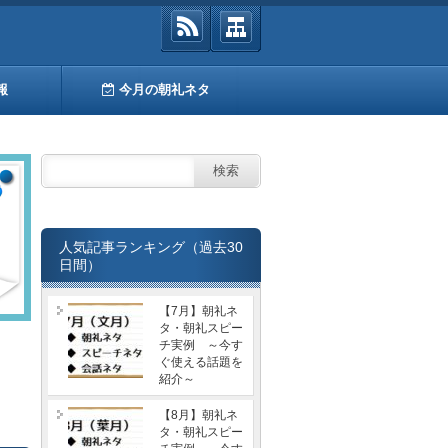
報
今月の朝礼ネタ
人気記事ランキング（過去30
日間）
【7月】朝礼ネ
タ・朝礼スピー
チ実例 ～今す
ぐ使える話題を
紹介～
【8月】朝礼ネ
タ・朝礼スピー