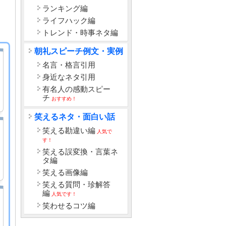
ランキング編
ライフハック編
トレンド・時事ネタ編
朝礼スピーチ例文・実例
名言・格言引用
身近なネタ引用
有名人の感動スピー
チ
おすすめ！
笑えるネタ・面白い話
笑える勘違い編
人気で
す！
笑える誤変換・言葉ネ
タ編
笑える画像編
笑える質問・珍解答
編
人気です！
笑わせるコツ編