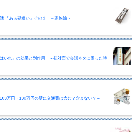
話 「あぁ勘違い」その１ ～家族編～
はいれ」の効果と副作用 ～初対面で会話ネタに困った時
03万円・130万円の壁に交通費は含む？含まない？～