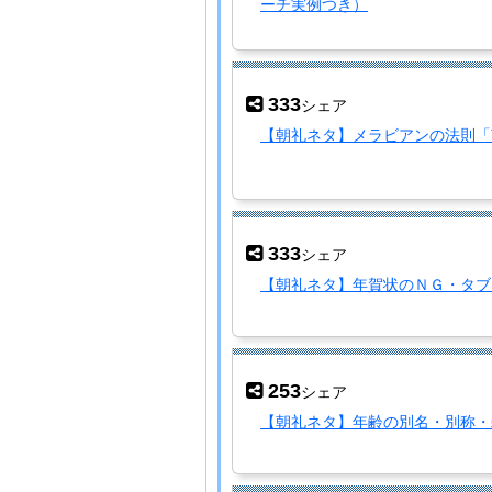
ーチ実例つき）
333
シェア
【朝礼ネタ】メラビアンの法則「
333
シェア
【朝礼ネタ】年賀状のＮＧ・タブ
253
シェア
【朝礼ネタ】年齢の別名・別称・