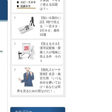
チ実例 ～今す
ぐ使える話題
は？～
【短い＆面白い
話】3秒で笑え
る「一言ネタ・
1行ネタ」傑作
33選
【笑えるネタ】
漢字誤変換・変
換ミスが地味に
笑える件 その
１
【朝礼スピーチ
実例】名言・格
言引用 「いつも
自分を磨いてお
け！あなたは世
界を見るための窓なのだ！」
カテゴリー