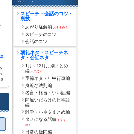
スピーチ・会話のコツ・
裏技
ど
あがり症解消
おすすめ！
スピーチのコツ
会話のコツ
朝礼ネタ・スピーチネ
»
タ・会話ネタ
1月～12月月別まとめ
タ
編
人気です！
ス
季節ネタ・年中行事編
0
身近な法則編
名言・格言・いい話編
間違いだらけの日本語
編
雑学・小ネタまとめ編
タメになる話編
おすす
め！
日常の疑問編