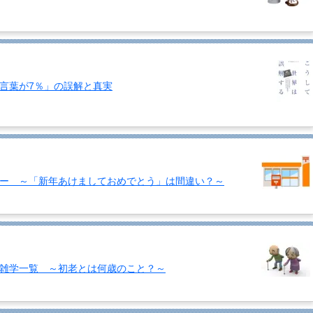
言葉が7％」の誤解と真実
ー ～「新年あけましておめでとう」は間違い？～
雑学一覧 ～初老とは何歳のこと？～