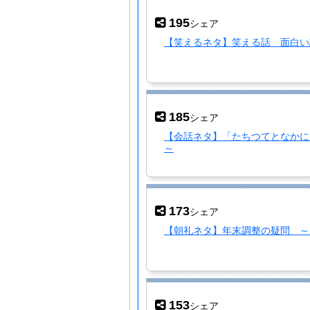
195
シェア
【笑えるネタ】笑える話 面白い
185
シェア
【会話ネタ】「たちつてとなかに
～
173
シェア
【朝礼ネタ】年末調整の疑問 ～1
153
シェア