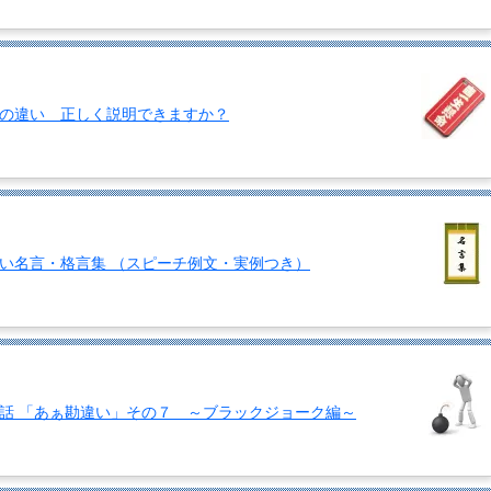
の違い 正しく説明できますか？
い名言・格言集 （スピーチ例文・実例つき）
話 「あぁ勘違い」その７ ～ブラックジョーク編～