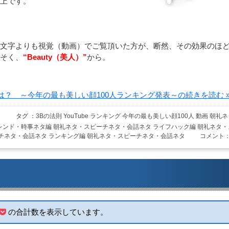
上です。
文字よりも視覚（動画）でご覧頂いた方が、断然、その効果のほ
そく、
“Beauty（美人）”
から。
？ ～今年の最も美しい顔100人ランキング発表～の続きを読む »
タグ ：
3Bの法則
YouTube
ランキング
今年の最も美しい顔100人
動画
朝礼ネ
レンド・時事ネタ編
朝礼ネタ・スピーチネタ・会話ネタ
ライフハック編
朝礼ネタ・
チネタ・会話ネタ
ランキング編
朝礼ネタ・スピーチネタ・会話ネタ
コメント：
の合計数を表示しています。