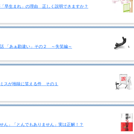
が「早生まれ」の理由 正しく説明できますか？
話 「あぁ勘違い」その２ ～失笑編～
ミスが地味に笑える件 その１
せん」「とんでもありません」実は正解！？