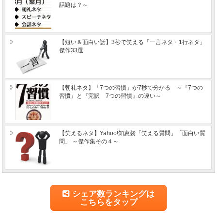
話題は？～
【短い＆面白い話】3秒で笑える「一言ネタ・1行ネタ」
傑作33選
【朝礼ネタ】「7つの習慣」が7秒で分かる ～『7つの
習慣』と『完訳 7つの習慣』の違い～
【笑えるネタ】Yahoo!知恵袋「笑える質問」「面白い質
問」 ～傑作集その４～
シェア数ランキングは
こちらをタップ