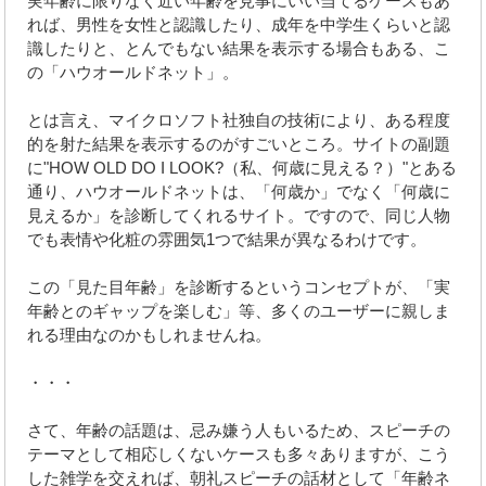
実年齢に限りなく近い年齢を見事にいい当てるケースもあ
れば、男性を女性と認識したり、成年を中学生くらいと認
識したりと、とんでもない結果を表示する場合もある、こ
の「ハウオールドネット」。
とは言え、マイクロソフト社独自の技術により、ある程度
的を射た結果を表示するのがすごいところ。サイトの副題
に"HOW OLD DO I LOOK?（私、何歳に見える？）"とある
通り、ハウオールドネットは、「何歳か」でなく「何歳に
見えるか」を診断してくれるサイト。ですので、同じ人物
でも表情や化粧の雰囲気1つで結果が異なるわけです。
この「見た目年齢」を診断するというコンセプトが、「実
年齢とのギャップを楽しむ」等、多くのユーザーに親しま
れる理由なのかもしれませんね。
・・・
さて、年齢の話題は、忌み嫌う人もいるため、スピーチの
テーマとして相応しくないケースも多々ありますが、こう
した雑学を交えれば、朝礼スピーチの話材として「年齢ネ