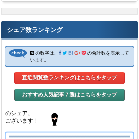
シェア数ランキング
の数字は、
B!
の合計数を表示して
います。
直近閲覧数ランキングはこちらをタップ
おすすめ人気記事７選はこちらをタップ
ア、
ます！