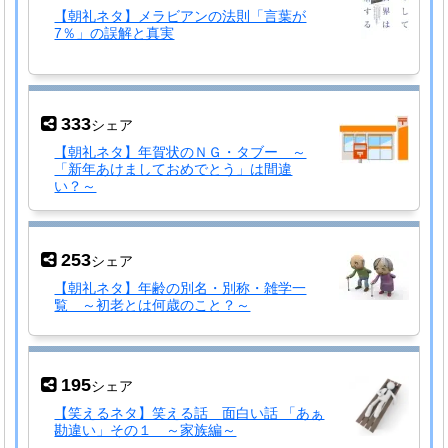
【朝礼ネタ】メラビアンの法則「言葉が
7％」の誤解と真実
333
シェア
【朝礼ネタ】年賀状のＮＧ・タブー ～
「新年あけましておめでとう」は間違
い？～
253
シェア
【朝礼ネタ】年齢の別名・別称・雑学一
覧 ～初老とは何歳のこと？～
195
シェア
【笑えるネタ】笑える話 面白い話 「あぁ
勘違い」その１ ～家族編～