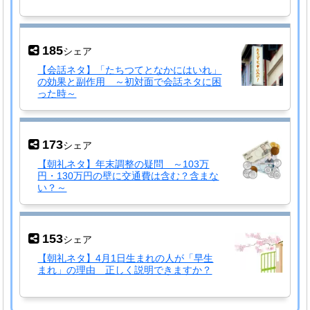
185
シェア
【会話ネタ】「たちつてとなかにはいれ」
の効果と副作用 ～初対面で会話ネタに困
った時～
173
シェア
【朝礼ネタ】年末調整の疑問 ～103万
円・130万円の壁に交通費は含む？含まな
い？～
153
シェア
【朝礼ネタ】4月1日生まれの人が「早生
まれ」の理由 正しく説明できますか？