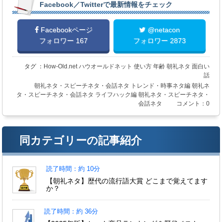
Facebook／Twitterで最新情報をチェック
Facebookページ
@netacon
フォロワー 167
フォロワー 2873
タグ ：
How-Old.net
ハウオールドネット
使い方
年齢
朝礼ネタ
面白い
話
朝礼ネタ・スピーチネタ・会話ネタ
トレンド・時事ネタ編
朝礼ネ
タ・スピーチネタ・会話ネタ
ライフハック編
朝礼ネタ・スピーチネタ・
会話ネタ
コメント：0
同カテゴリーの記事紹介
読了時間：約 10分
【朝礼ネタ】歴代の流行語大賞 どこまで覚えてます
か？
読了時間：約 36分