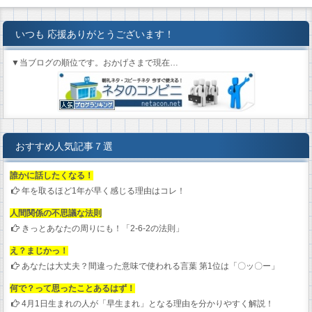
いつも 応援ありがとうございます！
▼当ブログの順位です。おかげさまで現在…
おすすめ人気記事７選
誰かに話したくなる！
年を取るほど1年が早く感じる理由はコレ！
人間関係の不思議な法則
きっとあなたの周りにも！「2-6-2の法則」
え？まじかっ！
あなたは大丈夫？間違った意味で使われる言葉 第1位は「〇ッ〇ー」
何で？って思ったことあるはず！
4月1日生まれの人が「早生まれ」となる理由を分かりやすく解説！