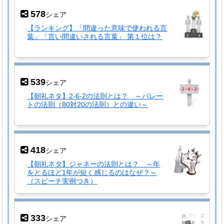
578
シェア
【ランキング】「間違った意味で使われる言
葉」「言い間違いされる言葉」 第１位は？
539
シェア
【朝礼ネタ】2-6-2の法則とは？ ～パレー
トの法則（80対20の法則）との違い～
418
シェア
【朝礼ネタ】ジャネーの法則とは？ ～年
をとるほど1年が短く感じるのはなぜ？～
（スピーチ実例つき）
333
シェア