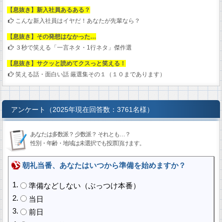
【息抜き】新入社員あるある？
こんな新入社員はイヤだ！あなたが先輩なら？
【息抜き】その発想はなかった…
３秒で笑える「一言ネタ・1行ネタ」傑作選
【息抜き】サクッと読めてクスっと笑える！
笑える話・面白い話 厳選集その１（１０まであります）
アンケート（2025年現在回答数：3761名様）
あなたは多数派？ 少数派？ それとも…？
性別・年齢・地域は未選択でも投票頂けます。
朝礼当番、あなたはいつから準備を始めますか？
準備などしない（ぶっつけ本番）
当日
前日