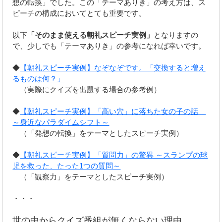
想の転換」でした。この「テーマありき」の考え方は、ス
ピーチの構成においてとても重要です。
以下
「そのまま使える朝礼スピーチ実例」
となりますの
で、少しでも「テーマありき」の参考になれば幸いです。
◆
【朝礼スピーチ実例】なぞなぞです。「交換すると増え
るものは何？」
（実際にクイズを出題する場合の参考例）
◆
【朝礼スピーチ実例】「高い穴」に落ちた女の子の話
～身近なパラダイムシフト～
（「発想の転換」をテーマとしたスピーチ実例）
◆
【朝礼スピーチ実例】「質問力」の驚異 ～スランプの球
児を救った、たった1つの質問～
（「観察力」をテーマとしたスピーチ実例）
・・・
世の中からクイズ番組が無くならない理由。