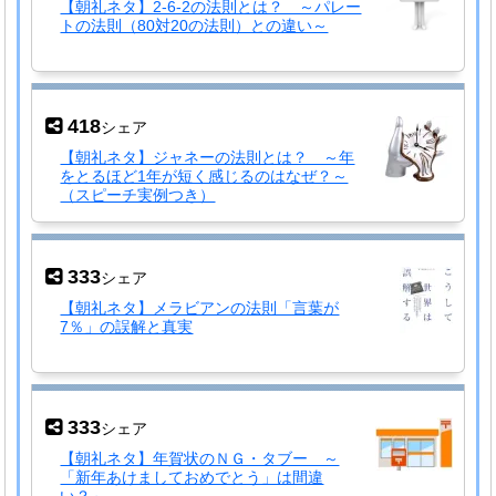
【朝礼ネタ】2-6-2の法則とは？ ～パレー
トの法則（80対20の法則）との違い～
418
シェア
【朝礼ネタ】ジャネーの法則とは？ ～年
をとるほど1年が短く感じるのはなぜ？～
（スピーチ実例つき）
333
シェア
【朝礼ネタ】メラビアンの法則「言葉が
7％」の誤解と真実
333
シェア
【朝礼ネタ】年賀状のＮＧ・タブー ～
「新年あけましておめでとう」は間違
い？～