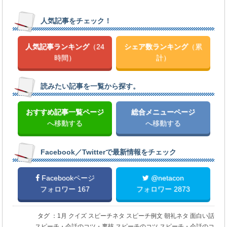
人気記事をチェック！
人気記事ランキング
（24
シェア数ランキング
（累
時間）
計）
読みたい記事を一覧から探す。
おすすめ記事一覧ページ
総合メニューページ
へ移動する
へ移動する
Facebook／Twitterで最新情報をチェック
Facebookページ
@netacon
フォロワー 167
フォロワー 2873
タグ ：
1月
クイズ
スピーチネタ
スピーチ例文
朝礼ネタ
面白い話
スピーチ・会話のコツ・裏技
スピーチのコツ
スピーチ・会話のコ