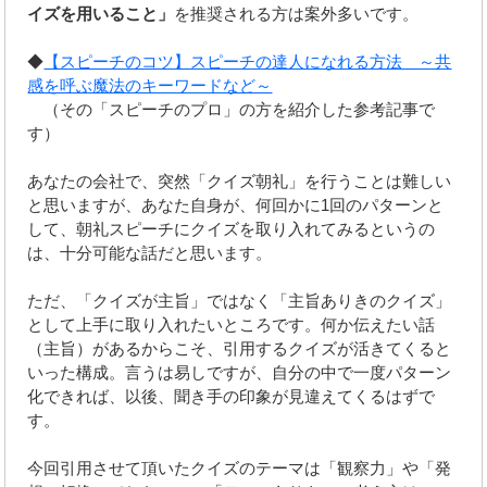
イズを用いること」
を推奨される方は案外多いです。
◆
【スピーチのコツ】スピーチの達人になれる方法 ～共
感を呼ぶ魔法のキーワードなど～
（その「スピーチのプロ」の方を紹介した参考記事で
す）
あなたの会社で、突然「クイズ朝礼」を行うことは難しい
と思いますが、あなた自身が、何回かに1回のパターンと
して、朝礼スピーチにクイズを取り入れてみるというの
は、十分可能な話だと思います。
ただ、「クイズが主旨」ではなく「主旨ありきのクイズ」
として上手に取り入れたいところです。何か伝えたい話
（主旨）があるからこそ、引用するクイズが活きてくると
いった構成。言うは易しですが、自分の中で一度パターン
化できれば、以後、聞き手の印象が見違えてくるはずで
す。
今回引用させて頂いたクイズのテーマは「観察力」や「発