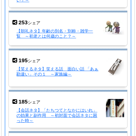
253
シェア
【朝礼ネタ】年齢の別名・別称・雑学一
覧 ～初老とは何歳のこと？～
195
シェア
【笑えるネタ】笑える話 面白い話 「あぁ
勘違い」その１ ～家族編～
185
シェア
【会話ネタ】「たちつてとなかにはいれ」
の効果と副作用 ～初対面で会話ネタに困
った時～