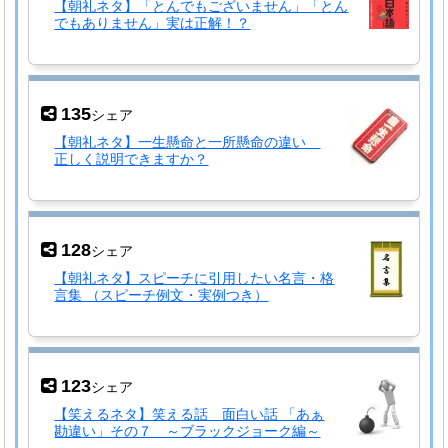
【朝礼ネタ】「とんでもございません」「とん
でもありません」実は正解！？
135
シェア
【朝礼ネタ】一生懸命と一所懸命の違い
正しく説明できますか？
128
シェア
【朝礼ネタ】スピーチに引用したい名言・格
言集 （スピーチ例文・実例つき）
123
シェア
【笑えるネタ】笑える話 面白い話 「あぁ
勘違い」その７ ～ブラックジョーク編～