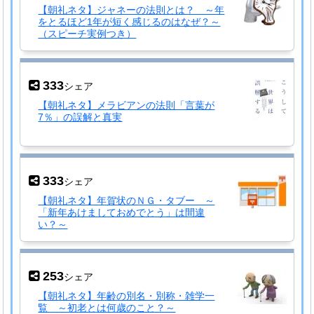
【朝礼ネタ】ジャネーの法則とは？ ～年
をとるほど1年が短く感じるのはなぜ？～
（スピーチ実例つき）
333
シェア
【朝礼ネタ】メラビアンの法則「言葉が
7％」の誤解と真実
333
シェア
【朝礼ネタ】年賀状のＮＧ・タブー ～
「新年あけましておめでとう」は間違
い？～
253
シェア
【朝礼ネタ】年齢の別名・別称・雑学一
覧 ～初老とは何歳のこと？～