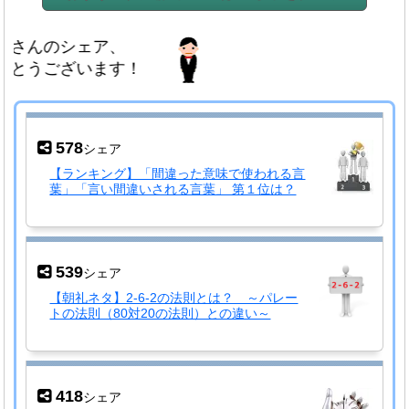
んのシェア、
うございます！
578
シェア
【ランキング】「間違った意味で使われる言
葉」「言い間違いされる言葉」 第１位は？
539
シェア
【朝礼ネタ】2-6-2の法則とは？ ～パレー
トの法則（80対20の法則）との違い～
418
シェア