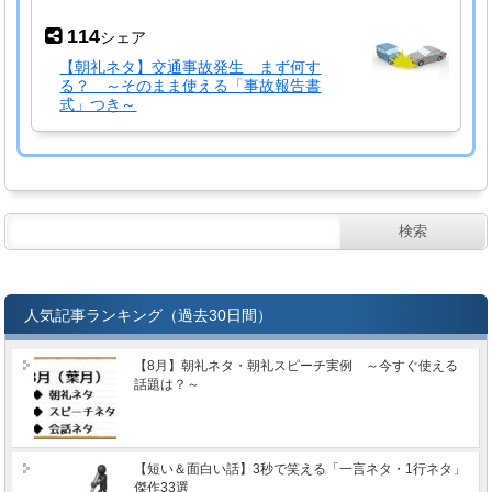
114
シェア
【朝礼ネタ】交通事故発生 まず何す
る？ ～そのまま使える「事故報告書
式」つき～
人気記事ランキング（過去30日間）
【8月】朝礼ネタ・朝礼スピーチ実例 ～今すぐ使える
話題は？～
【短い＆面白い話】3秒で笑える「一言ネタ・1行ネタ」
傑作33選