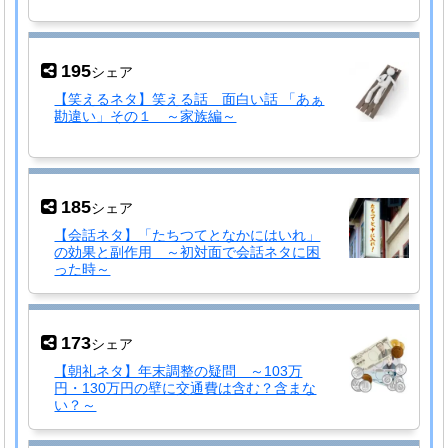
195
シェア
【笑えるネタ】笑える話 面白い話 「あぁ
勘違い」その１ ～家族編～
185
シェア
【会話ネタ】「たちつてとなかにはいれ」
の効果と副作用 ～初対面で会話ネタに困
った時～
173
シェア
【朝礼ネタ】年末調整の疑問 ～103万
円・130万円の壁に交通費は含む？含まな
い？～