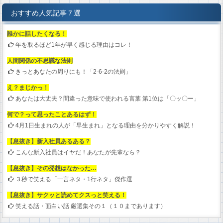
おすすめ人気記事７選
誰かに話したくなる！
年を取るほど1年が早く感じる理由はコレ！
人間関係の不思議な法則
きっとあなたの周りにも！「2-6-2の法則」
え？まじかっ！
あなたは大丈夫？間違った意味で使われる言葉 第1位は「〇ッ〇ー」
何で？って思ったことあるはず！
4月1日生まれの人が「早生まれ」となる理由を分かりやすく解説！
【息抜き】新入社員あるある？
こんな新入社員はイヤだ！あなたが先輩なら？
【息抜き】その発想はなかった…
３秒で笑える「一言ネタ・1行ネタ」傑作選
【息抜き】サクッと読めてクスっと笑える！
笑える話・面白い話 厳選集その１（１０まであります）