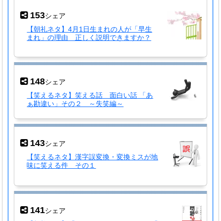
153
シェア
【朝礼ネタ】4月1日生まれの人が「早生
まれ」の理由 正しく説明できますか？
148
シェア
【笑えるネタ】笑える話 面白い話 「あ
ぁ勘違い」その２ ～失笑編～
143
シェア
【笑えるネタ】漢字誤変換・変換ミスが地
味に笑える件 その１
141
シェア