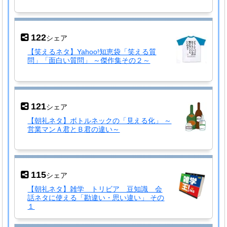
122
シェア
【笑えるネタ】Yahoo!知恵袋「笑える質
問」「面白い質問」 ～傑作集その２～
121
シェア
【朝礼ネタ】ボトルネックの「見える化」 ～
営業マンＡ君とＢ君の違い～
115
シェア
【朝礼ネタ】雑学 トリビア 豆知識 会
話ネタに使える「勘違い・思い違い」 その
１