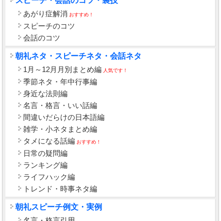
スピーチ・会話のコツ・裏技
あがり症解消
おすすめ！
スピーチのコツ
会話のコツ
朝礼ネタ・スピーチネタ・会話ネタ
1月～12月月別まとめ編
人気です！
季節ネタ・年中行事編
身近な法則編
名言・格言・いい話編
間違いだらけの日本語編
雑学・小ネタまとめ編
タメになる話編
おすすめ！
日常の疑問編
ランキング編
ライフハック編
トレンド・時事ネタ編
朝礼スピーチ例文・実例
名言・格言引用