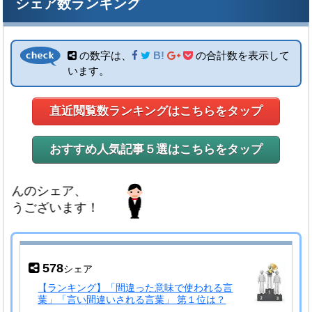
シェア数ランキング
の数字は、
B!
の合計数を表示して
います。
直近閲覧数ランキングはこちらをタップ
おすすめ人気記事５選はこちらをタップ
のシェア、
ございます！
578
シェア
【ランキング】「間違った意味で使われる言
葉」「言い間違いされる言葉」 第１位は？