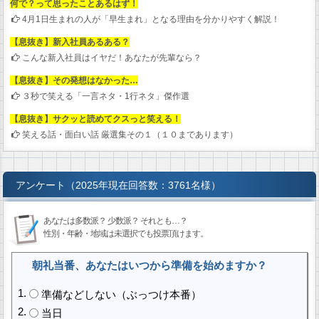
何で？って思ったことあるはず！
4月1日生まれの人が「早生まれ」となる理由を分かりやすく解説！
【息抜き】新入社員あるある？
こんな新入社員はイヤだ！あなたが先輩なら？
【息抜き】その発想はなかった…
３秒で笑える「一言ネタ・1行ネタ」傑作選
【息抜き】サクッと読めてクスっと笑える！
笑える話・面白い話 厳選集その１（１０まであります）
アンケート（2025年現在回答数：3761名様）
あなたは多数派？ 少数派？ それとも…？
性別・年齢・地域は未選択でも投票頂けます。
朝礼当番、あなたはいつから準備を始めますか？
準備などしない（ぶっつけ本番）
当日