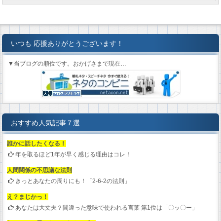
いつも 応援ありがとうございます！
▼当ブログの順位です。おかげさまで現在…
おすすめ人気記事７選
誰かに話したくなる！
年を取るほど1年が早く感じる理由はコレ！
人間関係の不思議な法則
きっとあなたの周りにも！「2-6-2の法則」
え？まじかっ！
あなたは大丈夫？間違った意味で使われる言葉 第1位は「〇ッ〇ー」