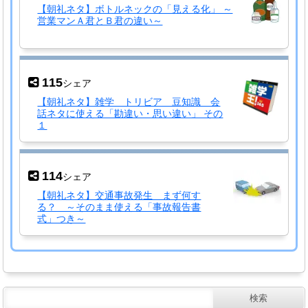
【朝礼ネタ】ボトルネックの「見える化」 ～
営業マンＡ君とＢ君の違い～
115
シェア
【朝礼ネタ】雑学 トリビア 豆知識 会
話ネタに使える「勘違い・思い違い」 その
１
114
シェア
【朝礼ネタ】交通事故発生 まず何す
る？ ～そのまま使える「事故報告書
式」つき～