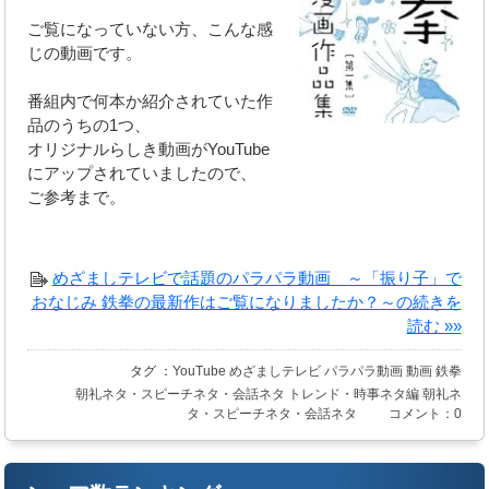
ご覧になっていない方、こんな感
じの動画です。
番組内で何本か紹介されていた作
品のうちの1つ、
オリジナルらしき動画がYouTube
にアップされていましたので、
ご参考まで。
めざましテレビで話題のパラパラ動画 ～「振り子」で
おなじみ 鉄拳の最新作はご覧になりましたか？～の続きを
読む »»
タグ ：
YouTube
めざましテレビ
パラパラ動画
動画
鉄拳
朝礼ネタ・スピーチネタ・会話ネタ
トレンド・時事ネタ編
朝礼ネ
タ・スピーチネタ・会話ネタ
コメント：0