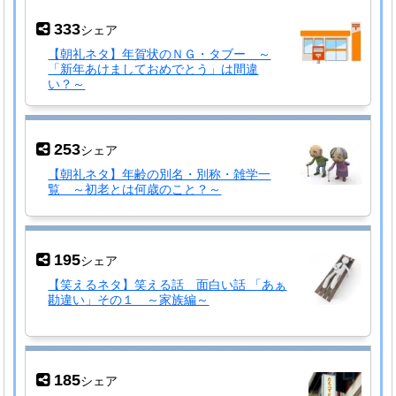
333
シェア
【朝礼ネタ】年賀状のＮＧ・タブー ～
「新年あけましておめでとう」は間違
い？～
253
シェア
【朝礼ネタ】年齢の別名・別称・雑学一
覧 ～初老とは何歳のこと？～
195
シェア
【笑えるネタ】笑える話 面白い話 「あぁ
勘違い」その１ ～家族編～
185
シェア