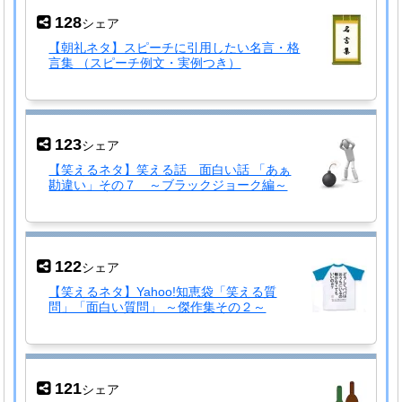
128
シェア
【朝礼ネタ】スピーチに引用したい名言・格
言集 （スピーチ例文・実例つき）
123
シェア
【笑えるネタ】笑える話 面白い話 「あぁ
勘違い」その７ ～ブラックジョーク編～
122
シェア
【笑えるネタ】Yahoo!知恵袋「笑える質
問」「面白い質問」 ～傑作集その２～
121
シェア