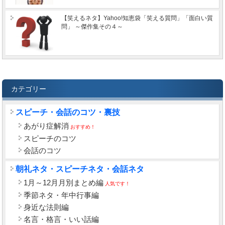
【笑えるネタ】Yahoo!知恵袋「笑える質問」「面白い質
問」 ～傑作集その４～
カテゴリー
スピーチ・会話のコツ・裏技
あがり症解消
おすすめ！
スピーチのコツ
会話のコツ
朝礼ネタ・スピーチネタ・会話ネタ
1月～12月月別まとめ編
人気です！
季節ネタ・年中行事編
身近な法則編
名言・格言・いい話編