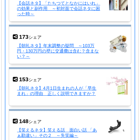
【会話ネタ】「たちつてとなかにはいれ」
の効果と副作用 ～初対面で会話ネタに困
った時～
173
シェア
【朝礼ネタ】年末調整の疑問 ～103万
円・130万円の壁に交通費は含む？含まな
い？～
153
シェア
【朝礼ネタ】4月1日生まれの人が「早生
まれ」の理由 正しく説明できますか？
148
シェア
【笑えるネタ】笑える話 面白い話 「あ
ぁ勘違い」その２ ～失笑編～