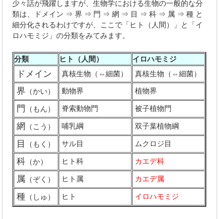
少々話が飛躍しますが、生物学における生物の一般的な分
類は、ドメイン ⇒ 界 ⇒ 門 ⇒ 網 ⇒ 目 ⇒ 科 ⇒ 属 ⇒ 種 と
細分化されるわけですが、ここで「ヒト（人間）」と「イ
ロハモミジ」の分類をみてみます。
分類
ヒト（人間）
イロハモミジ
ドメイン
真核生物（⇔細菌）
真核生物（⇔細菌）
界
動物界
植物界
（かい）
門
脊索動物門
被子植物門
（もん）
網
哺乳綱
双子葉植物綱
（こう）
目
サル目
ムクロジ目
（もく）
科
ヒト科
カエデ科
（か）
属
ヒト属
カエデ属
（ぞく）
種
ヒト
イロハモミジ
（しゅ）