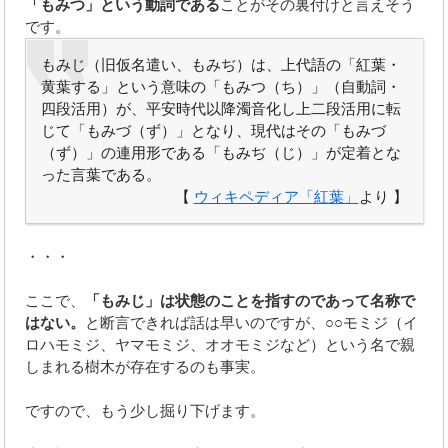
「もみつ」という動詞である
ことがその裏付けと言えそう
です。
もみじ（旧仮名遣い、もみぢ）は、上代語の「紅葉・
黄葉する」という意味の「もみつ（ち）」（自動詞・
四段活用）が、平安時代以降濁音化し上二段活用に転
じて「もみづ（ず）」となり、現代はその「もみづ
（ず）」の連用形である「もみぢ（じ）」が定着とな
った言葉である。
【
ウィキペディア「紅葉」
より 】
・・・
ここで、
「もみじ」は状態のことを指すのであって名称で
はない。
と断言できれば話は早いのですが、○○モミジ（イ
ロハモミジ、ヤマモミジ、オオモミジなど）という名で親
しまれる樹木が存在するのも事実。
ですので、もう少し掘り下げます。