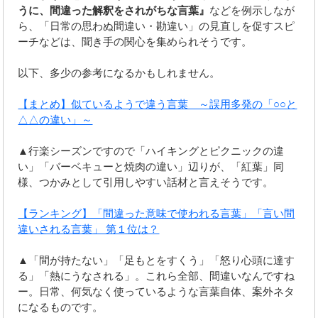
うに、間違った解釈をされがちな言葉』
などを例示しなが
ら、「日常の思わぬ間違い・勘違い」の見直しを促すスピ
ーチなどは、聞き手の関心を集められそうです。
以下、多少の参考になるかもしれません。
【まとめ】似ているようで違う言葉 ～誤用多発の「○○と
△△の違い」～
▲行楽シーズンですので「ハイキングとピクニックの違
い」「バーベキューと焼肉の違い」辺りが、「紅葉」同
様、つかみとして引用しやすい話材と言えそうです。
【ランキング】「間違った意味で使われる言葉」「言い間
違いされる言葉」 第１位は？
▲「間が持たない」「足もとをすくう」「怒り心頭に達す
る」「熱にうなされる」。これら全部、間違いなんですね
ー。日常、何気なく使っているような言葉自体、案外ネタ
になるものです。