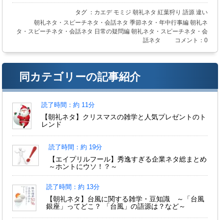
タグ ：
カエデ
モミジ
朝礼ネタ
紅葉狩り
語源
違い
朝礼ネタ・スピーチネタ・会話ネタ
季節ネタ・年中行事編
朝礼ネ
タ・スピーチネタ・会話ネタ
日常の疑問編
朝礼ネタ・スピーチネタ・会
話ネタ
コメント：0
同カテゴリーの記事紹介
読了時間：約 11分
【朝礼ネタ】クリスマスの雑学と人気プレゼントのト
レンド
読了時間：約 19分
【エイプリルフール】秀逸すぎる企業ネタ総まとめ
～ホントにウソ！？～
読了時間：約 13分
【朝礼ネタ】台風に関する雑学・豆知識 ～「台風
銀座」ってどこ？ 「台風」の語源は？など～