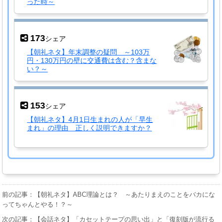
った時～
173
シェア
【朝礼ネタ】年末調整の疑問 ～103万
円・130万円の壁に交通費は含む？含まな
い？～
153
シェア
【朝礼ネタ】4月1日生まれの人が「早生
まれ」の理由 正しく説明できますか？
前の記事：【朝礼ネタ】ABC理論とは？ ～あたりまえのことをバカにな
ってちゃんとやる！？～
次の記事：【会話ネタ】「カセットテープの思い出」と「復刻版が流行る