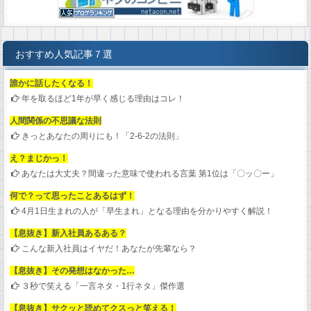
おすすめ人気記事７選
誰かに話したくなる！
年を取るほど1年が早く感じる理由はコレ！
人間関係の不思議な法則
きっとあなたの周りにも！「2-6-2の法則」
え？まじかっ！
あなたは大丈夫？間違った意味で使われる言葉 第1位は「〇ッ〇ー」
何で？って思ったことあるはず！
4月1日生まれの人が「早生まれ」となる理由を分かりやすく解説！
【息抜き】新入社員あるある？
こんな新入社員はイヤだ！あなたが先輩なら？
【息抜き】その発想はなかった…
３秒で笑える「一言ネタ・1行ネタ」傑作選
【息抜き】サクッと読めてクスっと笑える！