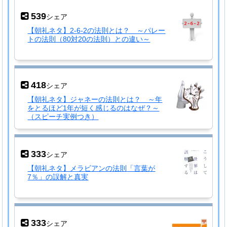
539
シェア
【朝礼ネタ】2-6-2の法則とは？ ～パレー
トの法則（80対20の法則）との違い～
418
シェア
【朝礼ネタ】ジャネーの法則とは？ ～年
をとるほど1年が短く感じるのはなぜ？～
（スピーチ実例つき）
333
シェア
【朝礼ネタ】メラビアンの法則「言葉が
7％」の誤解と真実
333
シェア