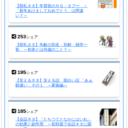
【朝礼ネタ】年賀状のＮＧ・タブー ～
「新年あけましておめでとう」は間違
い？～
253
シェア
【朝礼ネタ】年齢の別名・別称・雑学一
覧 ～初老とは何歳のこと？～
195
シェア
【笑えるネタ】笑える話 面白い話 「あぁ
勘違い」その１ ～家族編～
185
シェア
【会話ネタ】「たちつてとなかにはいれ」
の効果と副作用 ～初対面で会話ネタに困