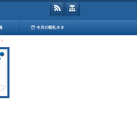
報
今月の朝礼ネタ
は？