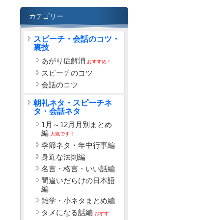
カテゴリー
スピーチ・会話のコツ・
裏技
あがり症解消
おすすめ！
スピーチのコツ
会話のコツ
朝礼ネタ・スピーチネ
タ・会話ネタ
1月～12月月別まとめ
編
人気です！
季節ネタ・年中行事編
身近な法則編
名言・格言・いい話編
間違いだらけの日本語
編
雑学・小ネタまとめ編
タメになる話編
おすす