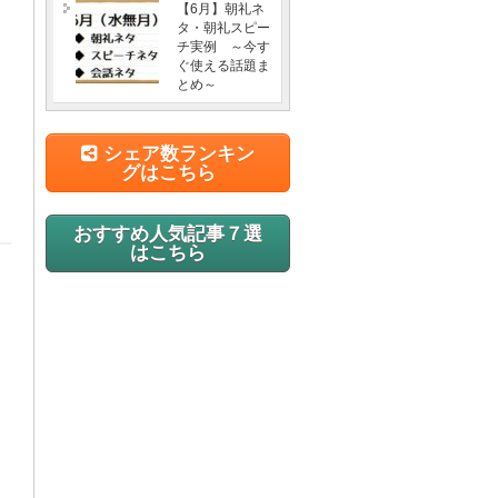
【6月】朝礼ネ
タ・朝礼スピー
チ実例 ～今す
ぐ使える話題ま
とめ～
シェア数ランキン
グはこちら
おすすめ人気記事７選
はこちら