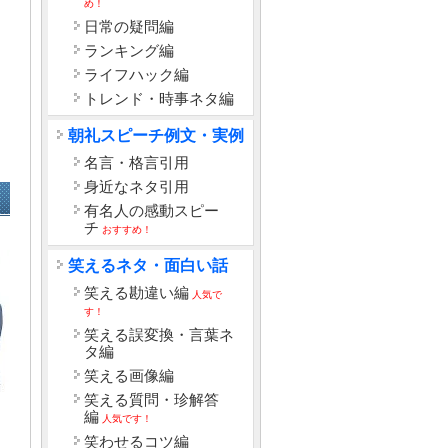
め！
日常の疑問編
ランキング編
ライフハック編
トレンド・時事ネタ編
朝礼スピーチ例文・実例
名言・格言引用
身近なネタ引用
有名人の感動スピー
チ
おすすめ！
笑えるネタ・面白い話
笑える勘違い編
人気で
す！
笑える誤変換・言葉ネ
タ編
笑える画像編
笑える質問・珍解答
編
人気です！
笑わせるコツ編