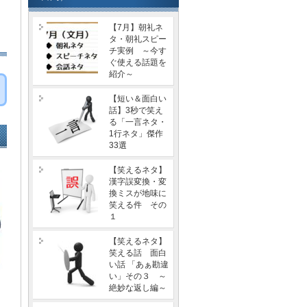
【7月】朝礼ネ
タ・朝礼スピー
チ実例 ～今す
ぐ使える話題を
紹介～
【短い＆面白い
話】3秒で笑え
る「一言ネタ・
1行ネタ」傑作
33選
【笑えるネタ】
漢字誤変換・変
換ミスが地味に
笑える件 その
１
【笑えるネタ】
笑える話 面白
い話 「あぁ勘違
い」その３ ～
絶妙な返し編～