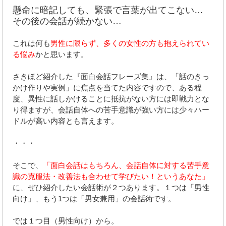
懸命に暗記しても、緊張で言葉が出てこない…
その後の会話が続かない…
これは何も
男性に限らず、多くの女性の方も抱えられてい
る悩み
かと思います。
さきほど紹介した『面白会話フレーズ集』は、「話のきっ
かけ作りや実例」に焦点を当てた内容ですので、ある程
度、異性に話しかけることに抵抗がない方には即戦力とな
り得ますが、会話自体への苦手意識が強い方には少々ハー
ドルが高い内容とも言えます。
・・・
そこで、
「面白会話はもちろん、会話自体に対する苦手意
識の克服法・改善法も合わせて学びたい！というあなた」
に、ぜひ紹介したい会話術が２つあります。１つは「男性
向け」、もう1つは「男女兼用」の会話術です。
では１つ目（男性向け）から。