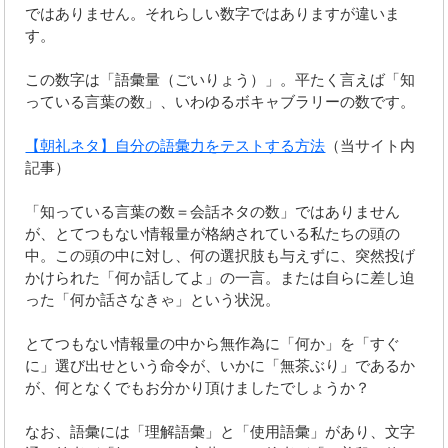
ではありません。それらしい数字ではありますが違いま
す。
この数字は「語彙量（ごいりょう）」。平たく言えば「知
っている言葉の数」、いわゆるボキャブラリーの数です。
【朝礼ネタ】自分の語彙力をテストする方法
（当サイト内
記事）
「知っている言葉の数＝会話ネタの数」ではありません
が、とてつもない情報量が格納されている私たちの頭の
中。この頭の中に対し、何の選択肢も与えずに、突然投げ
かけられた「何か話してよ」の一言。または自らに差し迫
った「何か話さなきゃ」という状況。
とてつもない情報量の中から無作為に「何か」を「すぐ
に」選び出せという命令が、いかに「無茶ぶり」であるか
が、何となくでもお分かり頂けましたでしょうか？
なお、語彙には「理解語彙」と「使用語彙」があり、文字