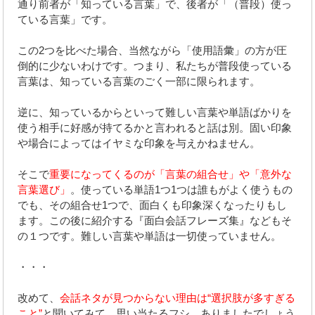
通り前者が「知っている言葉」で、後者が「（普段）使っ
ている言葉」です。
この2つを比べた場合、当然ながら「使用語彙」の方が圧
倒的に少ないわけです。つまり、私たちが普段使っている
言葉は、知っている言葉のごく一部に限られます。
逆に、知っているからといって難しい言葉や単語ばかりを
使う相手に好感が持てるかと言われると話は別。固い印象
や場合によってはイヤミな印象を与えかねません。
そこで
重要になってくるのが「言葉の組合せ」や「意外な
言葉選び」
。使っている単語1つ1つは誰もがよく使うもの
でも、その組合せ1つで、面白くも印象深くなったりもし
ます。この後に紹介する『面白会話フレーズ集』などもそ
の１つです。難しい言葉や単語は一切使っていません。
・・・
改めて、
会話ネタが見つからない理由は“選択肢が多すぎる
こと”
と聞いてみて、思い当たるフシ、ありましたでしょう