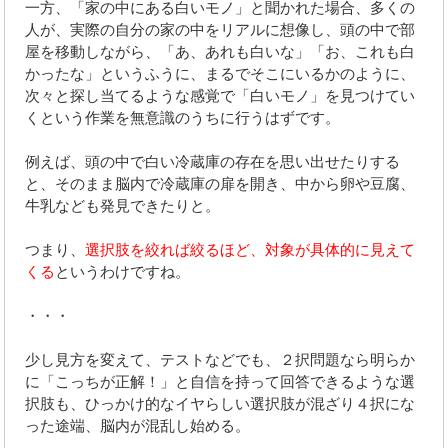
一方、「家の中にある白いモノ」と聞かれた場合、多くの
人が、実際の自分の家の中をリアルに想像し、頭の中で部
屋を移動しながら、「あ、あれも白いな」「お、これも白
かったな」というふうに、まるでそこにいるかのように、
次々と探し当てるような感覚で「白いモノ」を見つけてい
くという作業を無意識のうちに行うはずです。
例えば、頭の中で白い冷蔵庫の存在を思い出せたりする
と、そのまま脳内で冷蔵庫の扉を開き、中から卵や豆腐、
牛乳なども発見できたりと。
つまり、
選択肢を絞れば絞るほど、対象が具体的に見えて
くる
というわけですね。
・・・
少し見方を変えて、テストなどでも、２択問題なら明らか
に「こっちが正解！」と自信を持って回答できるような選
択肢も、ひっかけ的なイヤらしい選択肢が混ざり４択にな
った途端、脳内が混乱し始める。