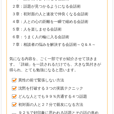
２章：話題が見つかるようになる会話術
３章：初対面の人と速攻で仲良くなる会話術
４章：人との心の距離を一瞬で縮める会話術
５章：人を楽しませる会話術
６章：うまく人の輪に入る会話術
７章：相談者の悩みを解決する会話術～Ｑ＆Ａ～
気になる内容を、ごく一部ですが紹介させて頂きま
す。「詳細」を一読されるだけでも、大きな気付きが
得られ、とても勉強になると思います。
異性の前で緊張しない方法
沈黙を打破する３つの実践テクニック
どんな人とでも９９％共通する４つ話題
初対面の人と２７分で親友になる方法
９２％で好印象に思われる話題とその話の進め