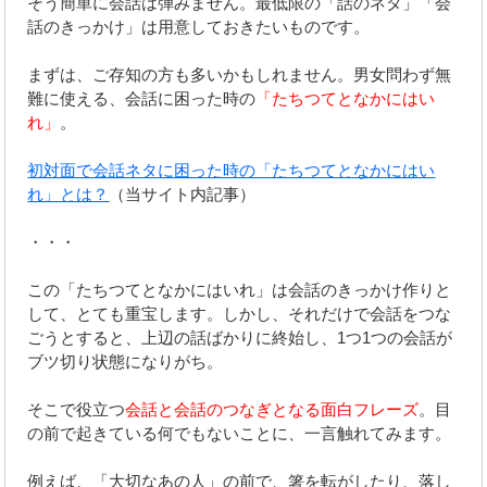
そう簡単に会話は弾みません。最低限の「話のネタ」「会
話のきっかけ」は用意しておきたいものです。
まずは、ご存知の方も多いかもしれません。男女問わず無
難に使える、会話に困った時の
「たちつてとなかにはい
れ」
。
初対面で会話ネタに困った時の「たちつてとなかにはい
れ」とは？
（当サイト内記事）
・・・
この「たちつてとなかにはいれ」は会話のきっかけ作りと
して、とても重宝します。しかし、それだけで会話をつな
ごうとすると、上辺の話ばかりに終始し、1つ1つの会話が
ブツ切り状態になりがち。
そこで役立つ
会話と会話のつなぎとなる面白フレーズ
。目
の前で起きている何でもないことに、一言触れてみます。
例えば、「大切なあの人」の前で、箸を転がしたり、落し