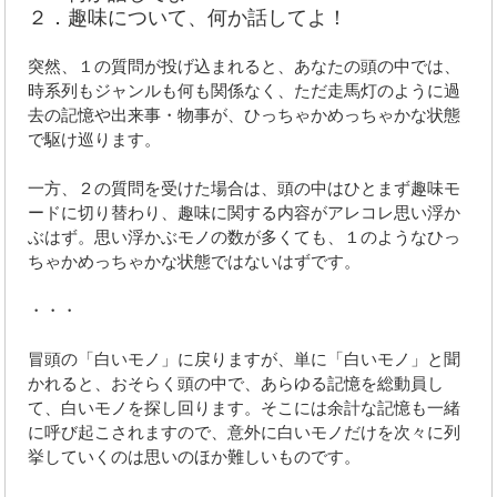
２．趣味について、何か話してよ！
突然、１の質問が投げ込まれると、あなたの頭の中では、
時系列もジャンルも何も関係なく、ただ走馬灯のように過
去の記憶や出来事・物事が、ひっちゃかめっちゃかな状態
で駆け巡ります。
一方、２の質問を受けた場合は、頭の中はひとまず趣味モ
ードに切り替わり、趣味に関する内容がアレコレ思い浮か
ぶはず。思い浮かぶモノの数が多くても、１のようなひっ
ちゃかめっちゃかな状態ではないはずです。
・・・
冒頭の「白いモノ」に戻りますが、単に「白いモノ」と聞
かれると、おそらく頭の中で、あらゆる記憶を総動員し
て、白いモノを探し回ります。そこには余計な記憶も一緒
に呼び起こされますので、意外に白いモノだけを次々に列
挙していくのは思いのほか難しいものです。