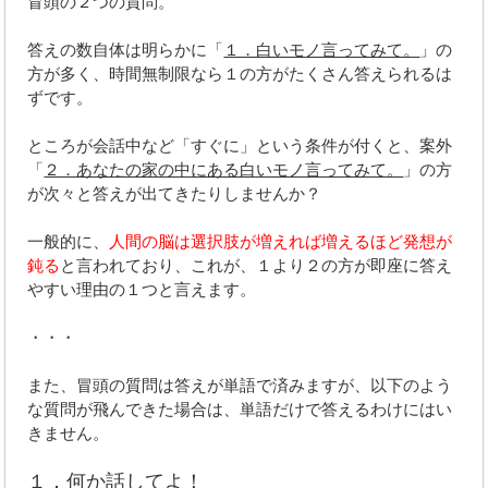
冒頭の２つの質問。
答えの数自体は明らかに「
１．白いモノ言ってみて。
」の
方が多く、時間無制限なら１の方がたくさん答えられるは
ずです。
ところが会話中など「すぐに」という条件が付くと、案外
「
２．あなたの家の中にある白いモノ言ってみて。
」の方
が次々と答えが出てきたりしませんか？
一般的に、
人間の脳は選択肢が増えれば増えるほど発想が
鈍る
と言われており、これが、１より２の方が即座に答え
やすい理由の１つと言えます。
・・・
また、冒頭の質問は答えが単語で済みますが、以下のよう
な質問が飛んできた場合は、単語だけで答えるわけにはい
きません。
１．何か話してよ！